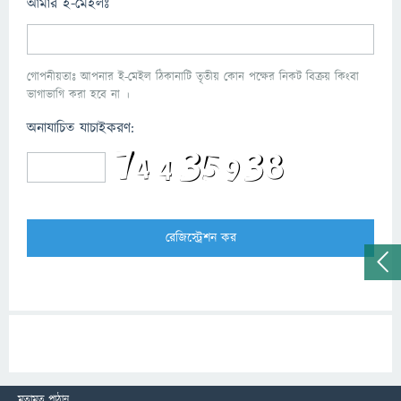
আমার ই-মেইলঃ
গোপনীয়তাঃ আপনার ই-মেইল ঠিকানাটি তৃতীয় কোন পক্ষের নিকট বিক্রয় কিংবা
ভাগাভাগি করা হবে না ।
অনাযাচিত যাচাইকরণ:
মতামত পাঠান