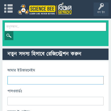
লগ ইন
নতুন সদস্য হিসাবে রেজিস্ট্রেশন করুন
আমার ইউজারনেইম
পাসওয়ার্ডঃ