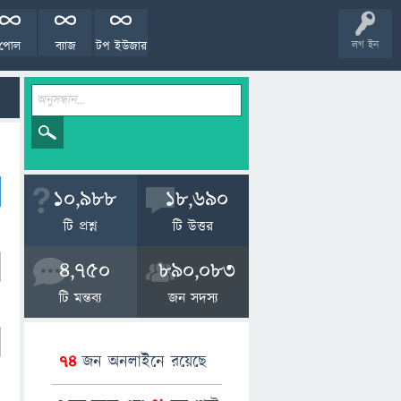
পোল
ব্যাজ
টপ ইউজার
লগ ইন
10,988
18,690
টি প্রশ্ন
টি উত্তর
4,750
890,083
টি মন্তব্য
জন সদস্য
74
জন অনলাইনে রয়েছে