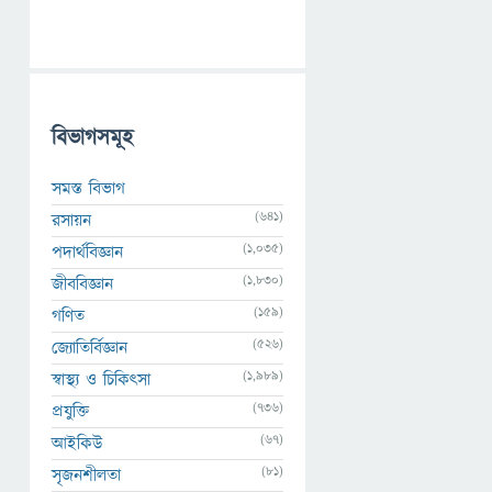
বিভাগসমূহ
সমস্ত বিভাগ
(641)
রসায়ন
(1,035)
পদার্থবিজ্ঞান
(1,830)
জীববিজ্ঞান
(159)
গণিত
(526)
জ্যোতির্বিজ্ঞান
(1,989)
স্বাস্থ্য ও চিকিৎসা
(736)
প্রযুক্তি
(67)
আইকিউ
(81)
সৃজনশীলতা