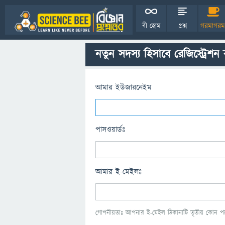
বী হোম
প্রশ্ন
গরমাগরম
নতুন সদস্য হিসাবে রেজিস্ট্রেশন
আমার ইউজারনেইম
পাসওয়ার্ডঃ
আমার ই-মেইলঃ
গোপনীয়তাঃ আপনার ই-মেইল ঠিকানাটি তৃতীয় কোন পক্ষ