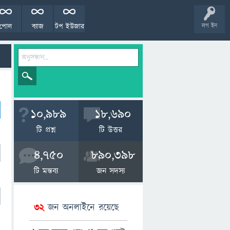
পোল
ব্যাজ
টপ ইউজার
লগ ইন
10,989
18,690
টি প্রশ্ন
টি উত্তর
4,750
890,398
টি মন্তব্য
জন সদস্য
32
জন অনলাইনে রয়েছে