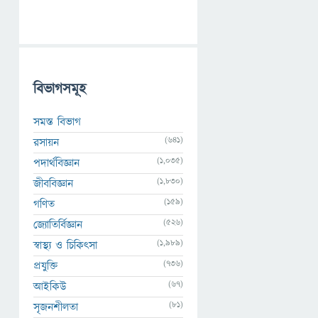
বিভাগসমূহ
সমস্ত বিভাগ
(641)
রসায়ন
(1,035)
পদার্থবিজ্ঞান
(1,830)
জীববিজ্ঞান
(159)
গণিত
(526)
জ্যোতির্বিজ্ঞান
(1,989)
স্বাস্থ্য ও চিকিৎসা
(736)
প্রযুক্তি
(67)
আইকিউ
(81)
সৃজনশীলতা