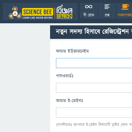
বী হোম
প্রশ্ন
গরমাগরম
নতুন সদস্য হিসাবে রেজিস্ট্রেশন
আমার ইউজারনেইম
পাসওয়ার্ডঃ
আমার ই-মেইলঃ
গোপনীয়তাঃ আপনার ই-মেইল ঠিকানাটি তৃতীয় কোন পক্ষ