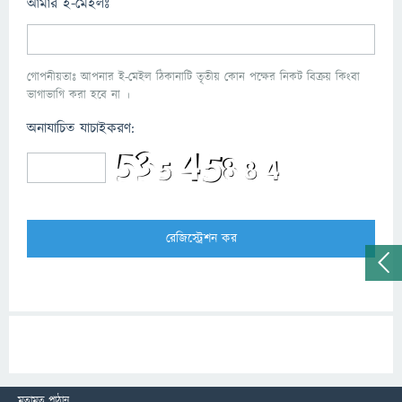
আমার ই-মেইলঃ
গোপনীয়তাঃ আপনার ই-মেইল ঠিকানাটি তৃতীয় কোন পক্ষের নিকট বিক্রয় কিংবা
ভাগাভাগি করা হবে না ।
অনাযাচিত যাচাইকরণ:
মতামত পাঠান