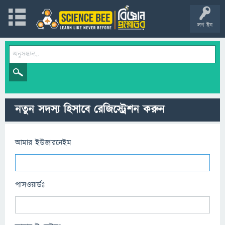
লগ ইন
নতুন সদস্য হিসাবে রেজিস্ট্রেশন করুন
আমার ইউজারনেইম
পাসওয়ার্ডঃ