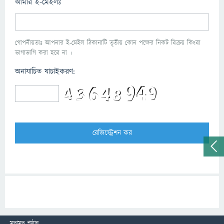
আমার ই-মেইলঃ
গোপনীয়তাঃ আপনার ই-মেইল ঠিকানাটি তৃতীয় কোন পক্ষের নিকট বিক্রয় কিংবা
ভাগাভাগি করা হবে না ।
অনাযাচিত যাচাইকরণ:
মতামত পাঠান