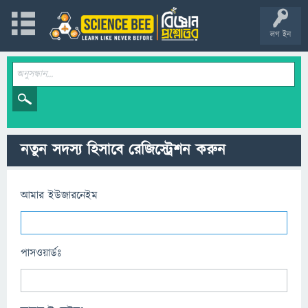
লগ ইন
নতুন সদস্য হিসাবে রেজিস্ট্রেশন করুন
আমার ইউজারনেইম
পাসওয়ার্ডঃ