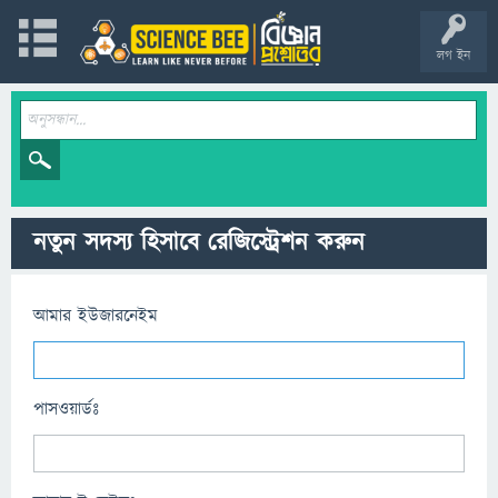
লগ ইন
নতুন সদস্য হিসাবে রেজিস্ট্রেশন করুন
আমার ইউজারনেইম
পাসওয়ার্ডঃ