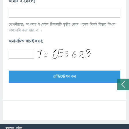
আমার ই-মেইলঃ
গোপনীয়তাঃ আপনার ই-মেইল ঠিকানাটি তৃতীয় কোন পক্ষের নিকট বিক্রয় কিংবা
ভাগাভাগি করা হবে না ।
অনাযাচিত যাচাইকরণ:
মতামত পাঠান