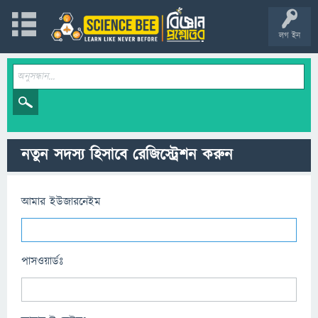
লগ ইন
নতুন সদস্য হিসাবে রেজিস্ট্রেশন করুন
আমার ইউজারনেইম
পাসওয়ার্ডঃ