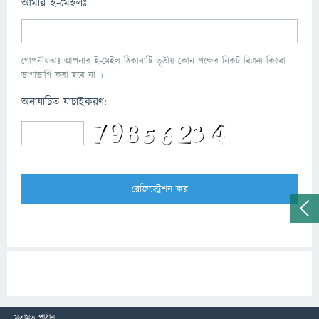
আমার ই-মেইলঃ
গোপনীয়তাঃ আপনার ই-মেইল ঠিকানাটি তৃতীয় কোন পক্ষের নিকট বিক্রয় কিংবা
ভাগাভাগি করা হবে না ।
অনাযাচিত যাচাইকরণ:
মতামত পাঠান