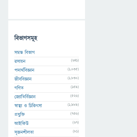
বিভাগসমূহ
সমস্ত বিভাগ
(641)
রসায়ন
(1,035)
পদার্থবিজ্ঞান
(1,830)
জীববিজ্ঞান
(159)
গণিত
(526)
জ্যোতির্বিজ্ঞান
(1,989)
স্বাস্থ্য ও চিকিৎসা
(736)
প্রযুক্তি
(67)
আইকিউ
(81)
সৃজনশীলতা