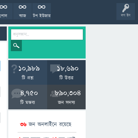
পোল
ব্যাজ
টপ ইউজার
লগ ইন
10,989
18,690
টি প্রশ্ন
টি উত্তর
4,750
890,304
টি মন্তব্য
জন সদস্য
36
জন অনলাইনে রয়েছে