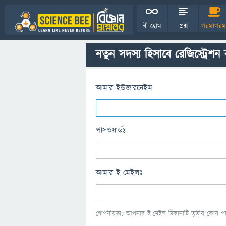
বী হোম
প্রশ্ন
গরমাগরম
নতুন সদস্য হিসাবে রেজিস্ট্রেশন
আমার ইউজারনেইম
পাসওয়ার্ডঃ
আমার ই-মেইলঃ
গোপনীয়তাঃ আপনার ই-মেইল ঠিকানাটি তৃতীয় কোন পক্ষ