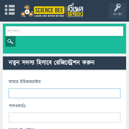
লগ ইন
নতুন সদস্য হিসাবে রেজিস্ট্রেশন করুন
আমার ইউজারনেইম
পাসওয়ার্ডঃ