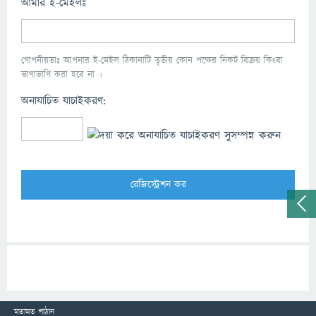
আমার ই-মেইলঃ
গোপনীয়তাঃ আপনার ই-মেইল ঠিকানাটি তৃতীয় কোন পক্ষের নিকট বিক্রয় কিংবা
ভাগাভাগি করা হবে না ।
অনাযাচিত যাচাইকরণ:
মতামত পাঠান