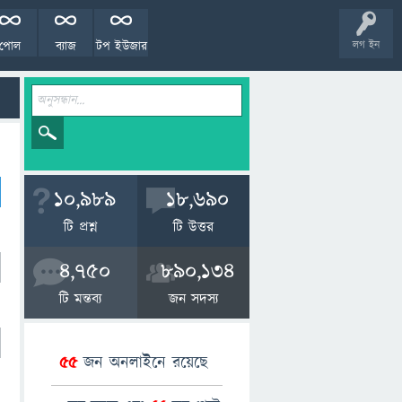
পোল
ব্যাজ
টপ ইউজার
লগ ইন
10,989
18,690
টি প্রশ্ন
টি উত্তর
4,750
890,134
টি মন্তব্য
জন সদস্য
55
জন অনলাইনে রয়েছে