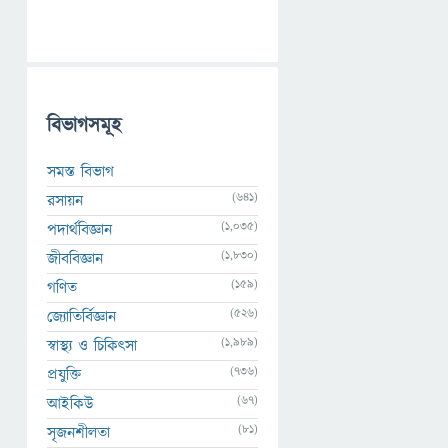
বিভাগসমূহ
সমস্ত বিভাগ
(641)
রসায়ন
(1,035)
পদার্থবিজ্ঞান
(1,830)
জীববিজ্ঞান
(159)
গণিত
(526)
জ্যোতির্বিজ্ঞান
(1,989)
স্বাস্থ্য ও চিকিৎসা
(736)
প্রযুক্তি
(67)
আইকিউ
(81)
সৃজনশীলতা