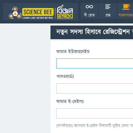
বী হোম
প্রশ্ন
গরমাগরম
নতুন সদস্য হিসাবে রেজিস্ট্রেশন
আমার ইউজারনেইম
পাসওয়ার্ডঃ
আমার ই-মেইলঃ
গোপনীয়তাঃ আপনার ই-মেইল ঠিকানাটি তৃতীয় কোন পক্ষ