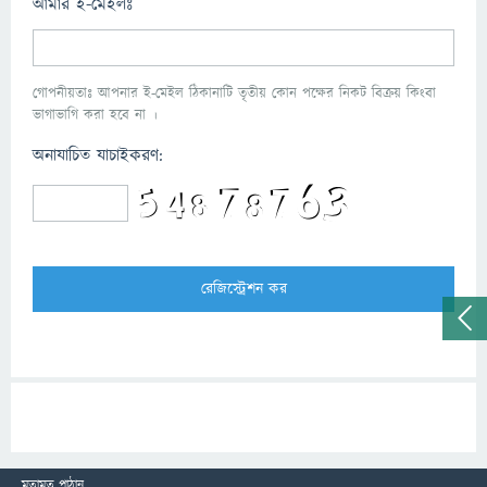
আমার ই-মেইলঃ
গোপনীয়তাঃ আপনার ই-মেইল ঠিকানাটি তৃতীয় কোন পক্ষের নিকট বিক্রয় কিংবা
ভাগাভাগি করা হবে না ।
অনাযাচিত যাচাইকরণ:
মতামত পাঠান