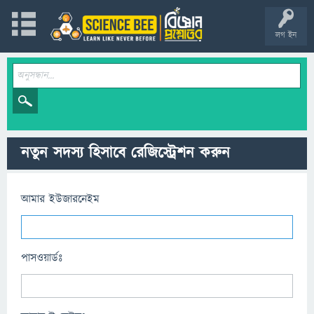
লগ ইন
নতুন সদস্য হিসাবে রেজিস্ট্রেশন করুন
আমার ইউজারনেইম
পাসওয়ার্ডঃ