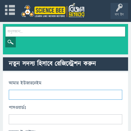
লগ ইন
নতুন সদস্য হিসাবে রেজিস্ট্রেশন করুন
আমার ইউজারনেইম
পাসওয়ার্ডঃ