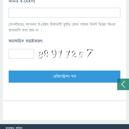
আমার ই-মেইলঃ
গোপনীয়তাঃ আপনার ই-মেইল ঠিকানাটি তৃতীয় কোন পক্ষের নিকট বিক্রয় কিংবা
ভাগাভাগি করা হবে না ।
অনাযাচিত যাচাইকরণ:
মতামত পাঠান