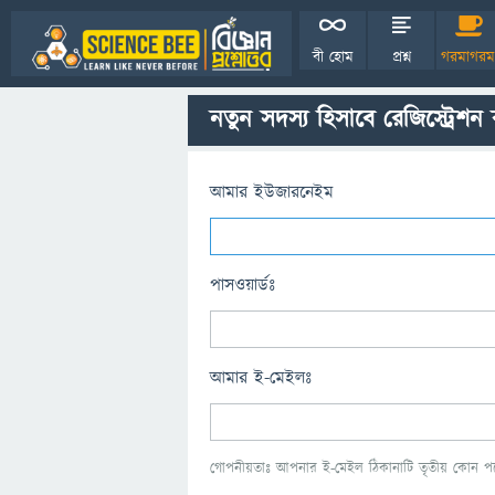
বী হোম
প্রশ্ন
গরমাগরম
নতুন সদস্য হিসাবে রেজিস্ট্রেশন
আমার ইউজারনেইম
পাসওয়ার্ডঃ
আমার ই-মেইলঃ
গোপনীয়তাঃ আপনার ই-মেইল ঠিকানাটি তৃতীয় কোন পক্ষ