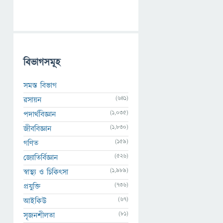
বিভাগসমূহ
সমস্ত বিভাগ
(641)
রসায়ন
(1,035)
পদার্থবিজ্ঞান
(1,830)
জীববিজ্ঞান
(159)
গণিত
(526)
জ্যোতির্বিজ্ঞান
(1,989)
স্বাস্থ্য ও চিকিৎসা
(736)
প্রযুক্তি
(67)
আইকিউ
(81)
সৃজনশীলতা