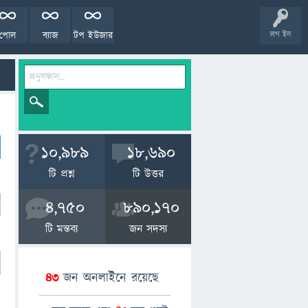
পোল
ব্যাজ
টপ ইউজার
লগ ইন
10,989
18,690
টি প্রশ্ন
টি উত্তর
4,750
890,170
টি মন্তব্য
জন সদস্য
43
জন অনলাইনে রয়েছে