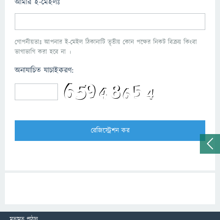
আমার ই-মেইলঃ
গোপনীয়তাঃ আপনার ই-মেইল ঠিকানাটি তৃতীয় কোন পক্ষের নিকট বিক্রয় কিংবা
ভাগাভাগি করা হবে না ।
অনাযাচিত যাচাইকরণ:
মতামত পাঠান