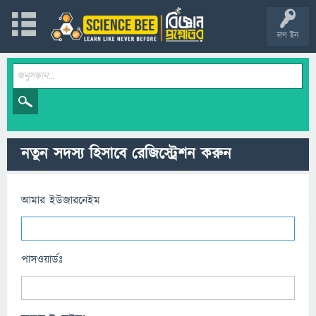
লগ ইন
নতুন সদস্য হিসাবে রেজিস্ট্রেশন করুন
আমার ইউজারনেইম
পাসওয়ার্ডঃ