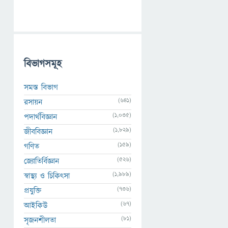
বিভাগসমূহ
সমস্ত বিভাগ
(641)
রসায়ন
(1,035)
পদার্থবিজ্ঞান
(1,829)
জীববিজ্ঞান
(159)
গণিত
(526)
জ্যোতির্বিজ্ঞান
(1,989)
স্বাস্থ্য ও চিকিৎসা
(736)
প্রযুক্তি
(67)
আইকিউ
(81)
সৃজনশীলতা