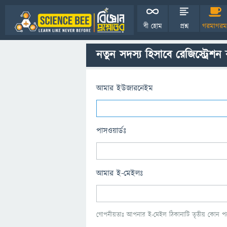
বী হোম
প্রশ্ন
গরমাগরম
নতুন সদস্য হিসাবে রেজিস্ট্রেশন
আমার ইউজারনেইম
পাসওয়ার্ডঃ
আমার ই-মেইলঃ
গোপনীয়তাঃ আপনার ই-মেইল ঠিকানাটি তৃতীয় কোন পক্ষ