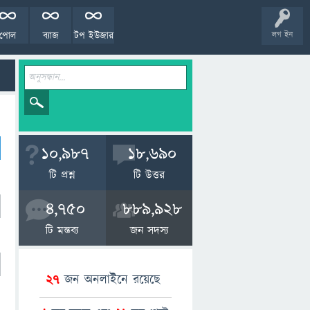
পোল
ব্যাজ
টপ ইউজার
লগ ইন
10,987
18,690
টি প্রশ্ন
টি উত্তর
4,750
889,928
টি মন্তব্য
জন সদস্য
27
জন অনলাইনে রয়েছে