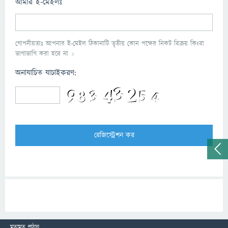
আমার ই-মেইলঃ
গোপনীয়তাঃ আপনার ই-মেইল ঠিকানাটি তৃতীয় কোন পক্ষের নিকট বিক্রয় কিংবা
ভাগাভাগি করা হবে না ।
অনাযাচিত যাচাইকরণ:
মতামত পাঠান