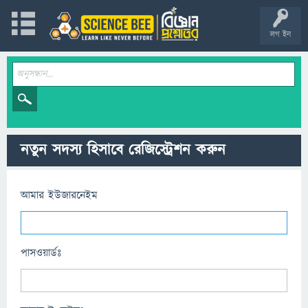
লগ ইন
নতুন সদস্য হিসাবে রেজিস্ট্রেশন করুন
আমার ইউজারনেইম
পাসওয়ার্ডঃ