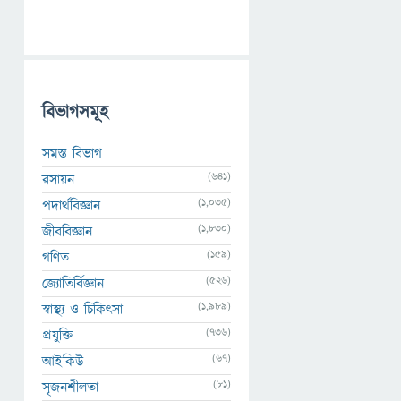
বিভাগসমূহ
সমস্ত বিভাগ
(641)
রসায়ন
(1,035)
পদার্থবিজ্ঞান
(1,830)
জীববিজ্ঞান
(159)
গণিত
(526)
জ্যোতির্বিজ্ঞান
(1,989)
স্বাস্থ্য ও চিকিৎসা
(736)
প্রযুক্তি
(67)
আইকিউ
(81)
সৃজনশীলতা