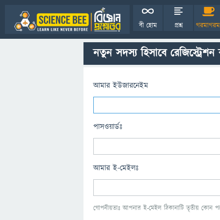
বী হোম
প্রশ্ন
গরমাগরম
নতুন সদস্য হিসাবে রেজিস্ট্রেশন
আমার ইউজারনেইম
পাসওয়ার্ডঃ
আমার ই-মেইলঃ
গোপনীয়তাঃ আপনার ই-মেইল ঠিকানাটি তৃতীয় কোন পক্ষ