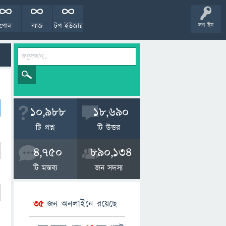
পোল
ব্যাজ
টপ ইউজার
লগ ইন
10,988
18,690
টি প্রশ্ন
টি উত্তর
4,750
890,134
টি মন্তব্য
জন সদস্য
35
জন অনলাইনে রয়েছে