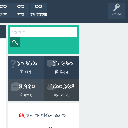
পোল
ব্যাজ
টপ ইউজার
লগ ইন
10,989
18,690
টি প্রশ্ন
টি উত্তর
4,750
890,164
টি মন্তব্য
জন সদস্য
42
জন অনলাইনে রয়েছে