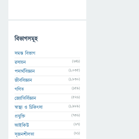
বিভাগসমূহ
সমস্ত বিভাগ
(641)
রসায়ন
(1,035)
পদার্থবিজ্ঞান
(1,830)
জীববিজ্ঞান
(159)
গণিত
(526)
জ্যোতির্বিজ্ঞান
(1,989)
স্বাস্থ্য ও চিকিৎসা
(736)
প্রযুক্তি
(67)
আইকিউ
(81)
সৃজনশীলতা