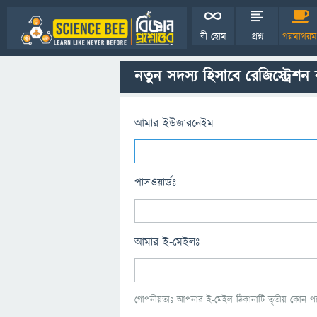
বী হোম
প্রশ্ন
গরমাগরম
নতুন সদস্য হিসাবে রেজিস্ট্রেশন
আমার ইউজারনেইম
পাসওয়ার্ডঃ
আমার ই-মেইলঃ
গোপনীয়তাঃ আপনার ই-মেইল ঠিকানাটি তৃতীয় কোন পক্ষ