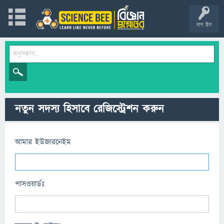
লগ ইন
নতুন সদস্য হিসাবে রেজিস্ট্রেশন করুন
আমার ইউজারনেইম
পাসওয়ার্ডঃ