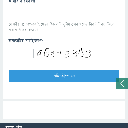
আমার ই-মেইলঃ
গোপনীয়তাঃ আপনার ই-মেইল ঠিকানাটি তৃতীয় কোন পক্ষের নিকট বিক্রয় কিংবা
ভাগাভাগি করা হবে না ।
অনাযাচিত যাচাইকরণ:
মতামত পাঠান