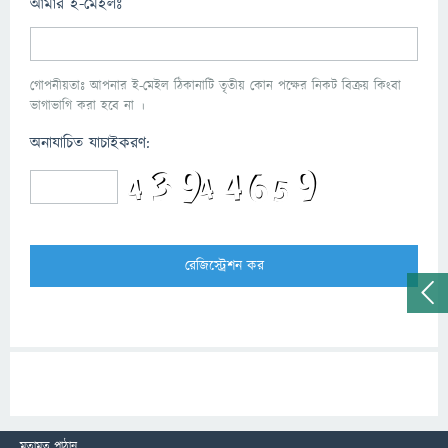
আমার ই-মেইলঃ
গোপনীয়তাঃ আপনার ই-মেইল ঠিকানাটি তৃতীয় কোন পক্ষের নিকট বিক্রয় কিংবা
ভাগাভাগি করা হবে না ।
অনাযাচিত যাচাইকরণ:
মতামত পাঠান