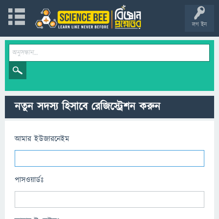
লগ ইন
নতুন সদস্য হিসাবে রেজিস্ট্রেশন করুন
আমার ইউজারনেইম
পাসওয়ার্ডঃ