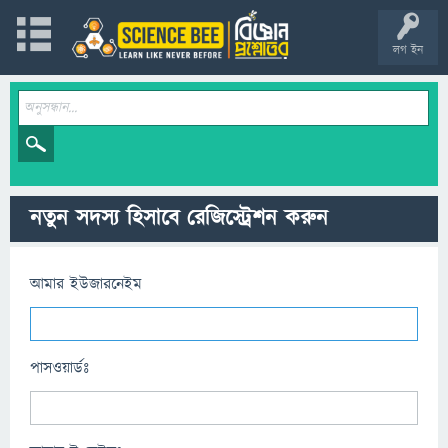
লগ ইন
নতুন সদস্য হিসাবে রেজিস্ট্রেশন করুন
আমার ইউজারনেইম
পাসওয়ার্ডঃ