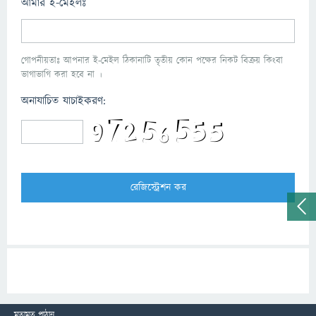
আমার ই-মেইলঃ
গোপনীয়তাঃ আপনার ই-মেইল ঠিকানাটি তৃতীয় কোন পক্ষের নিকট বিক্রয় কিংবা
ভাগাভাগি করা হবে না ।
অনাযাচিত যাচাইকরণ:
মতামত পাঠান