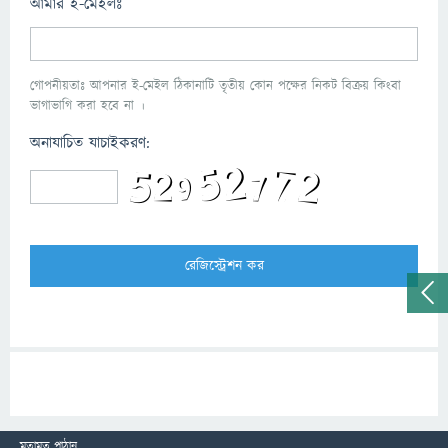
আমার ই-মেইলঃ
গোপনীয়তাঃ আপনার ই-মেইল ঠিকানাটি তৃতীয় কোন পক্ষের নিকট বিক্রয় কিংবা
ভাগাভাগি করা হবে না ।
অনাযাচিত যাচাইকরণ:
মতামত পাঠান