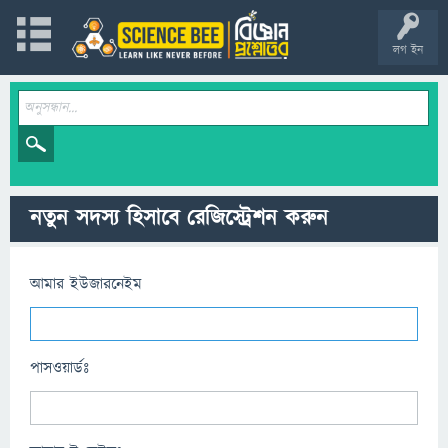
লগ ইন
নতুন সদস্য হিসাবে রেজিস্ট্রেশন করুন
আমার ইউজারনেইম
পাসওয়ার্ডঃ