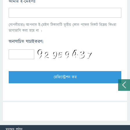
আমার ই-মেইলঃ
গোপনীয়তাঃ আপনার ই-মেইল ঠিকানাটি তৃতীয় কোন পক্ষের নিকট বিক্রয় কিংবা
ভাগাভাগি করা হবে না ।
অনাযাচিত যাচাইকরণ:
মতামত পাঠান