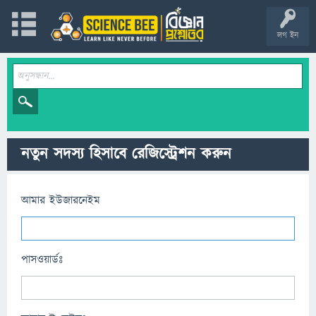
লগ ইন
নতুন সদস্য হিসাবে রেজিস্ট্রেশন করুন
আমার ইউজারনেইম
পাসওয়ার্ডঃ