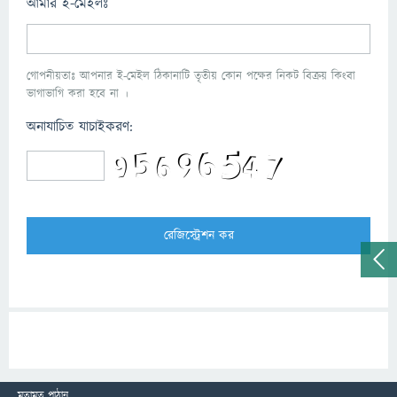
আমার ই-মেইলঃ
গোপনীয়তাঃ আপনার ই-মেইল ঠিকানাটি তৃতীয় কোন পক্ষের নিকট বিক্রয় কিংবা
ভাগাভাগি করা হবে না ।
অনাযাচিত যাচাইকরণ:
মতামত পাঠান