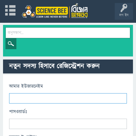
লগ ইন
নতুন সদস্য হিসাবে রেজিস্ট্রেশন করুন
আমার ইউজারনেইম
পাসওয়ার্ডঃ