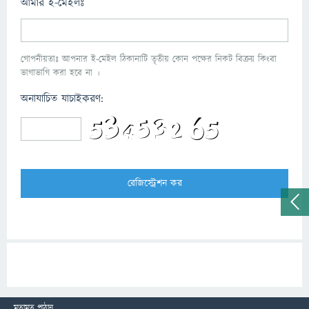
আমার ই-মেইলঃ
গোপনীয়তাঃ আপনার ই-মেইল ঠিকানাটি তৃতীয় কোন পক্ষের নিকট বিক্রয় কিংবা
ভাগাভাগি করা হবে না ।
অনাযাচিত যাচাইকরণ:
মতামত পাঠান