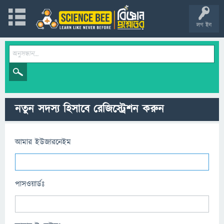
লগ ইন
নতুন সদস্য হিসাবে রেজিস্ট্রেশন করুন
আমার ইউজারনেইম
পাসওয়ার্ডঃ