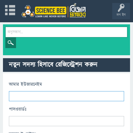
লগ ইন
নতুন সদস্য হিসাবে রেজিস্ট্রেশন করুন
আমার ইউজারনেইম
পাসওয়ার্ডঃ