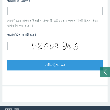
আমার ই-মেইলঃ
গোপনীয়তাঃ আপনার ই-মেইল ঠিকানাটি তৃতীয় কোন পক্ষের নিকট বিক্রয় কিংবা
ভাগাভাগি করা হবে না ।
অনাযাচিত যাচাইকরণ:
মতামত পাঠান