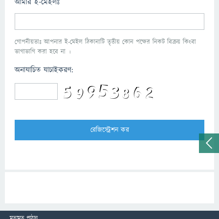
আমার ই-মেইলঃ
গোপনীয়তাঃ আপনার ই-মেইল ঠিকানাটি তৃতীয় কোন পক্ষের নিকট বিক্রয় কিংবা
ভাগাভাগি করা হবে না ।
অনাযাচিত যাচাইকরণ:
মতামত পাঠান