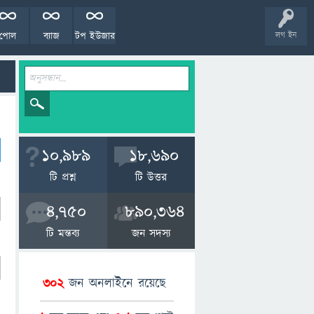
পোল
ব্যাজ
টপ ইউজার
লগ ইন
10,989
18,690
টি প্রশ্ন
টি উত্তর
4,750
890,364
টি মন্তব্য
জন সদস্য
302
জন অনলাইনে রয়েছে