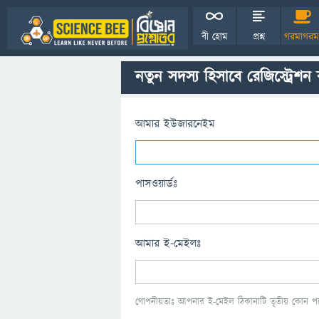
বী হোম
প্রশ্ন
গরমাগরম
নতুন সদস্য হিসাবে রেজিস্ট্রেশন
আমার ইউজারনেইম
পাসওয়ার্ডঃ
আমার ই-মেইলঃ
গোপনীয়তাঃ আপনার ই-মেইল ঠিকানাটি তৃতীয় কোন পক্ষ