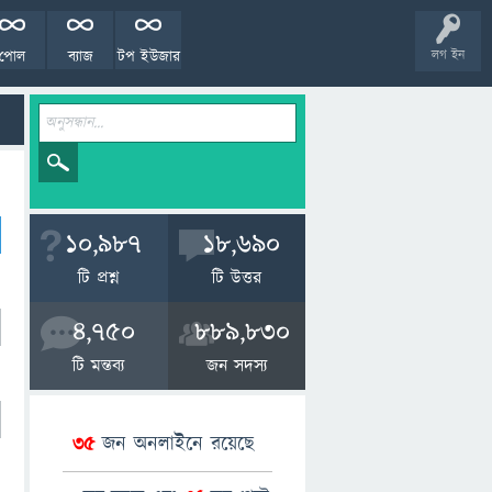
পোল
ব্যাজ
টপ ইউজার
লগ ইন
10,987
18,690
টি প্রশ্ন
টি উত্তর
4,750
889,830
টি মন্তব্য
জন সদস্য
35
জন অনলাইনে রয়েছে