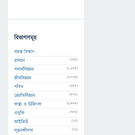
বিভাগসমূহ
সমস্ত বিভাগ
(641)
রসায়ন
(1,035)
পদার্থবিজ্ঞান
(1,829)
জীববিজ্ঞান
(159)
গণিত
(526)
জ্যোতির্বিজ্ঞান
(1,989)
স্বাস্থ্য ও চিকিৎসা
(736)
প্রযুক্তি
(67)
আইকিউ
(81)
সৃজনশীলতা