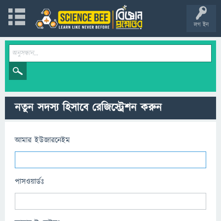
লগ ইন
নতুন সদস্য হিসাবে রেজিস্ট্রেশন করুন
আমার ইউজারনেইম
পাসওয়ার্ডঃ