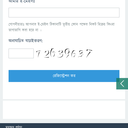
আমার ই-মেইলঃ
গোপনীয়তাঃ আপনার ই-মেইল ঠিকানাটি তৃতীয় কোন পক্ষের নিকট বিক্রয় কিংবা
ভাগাভাগি করা হবে না ।
অনাযাচিত যাচাইকরণ:
মতামত পাঠান