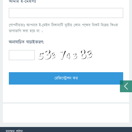
আমার ই-মেইলঃ
গোপনীয়তাঃ আপনার ই-মেইল ঠিকানাটি তৃতীয় কোন পক্ষের নিকট বিক্রয় কিংবা
ভাগাভাগি করা হবে না ।
অনাযাচিত যাচাইকরণ:
মতামত পাঠান