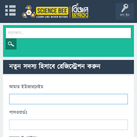
লগ ইন
নতুন সদস্য হিসাবে রেজিস্ট্রেশন করুন
আমার ইউজারনেইম
পাসওয়ার্ডঃ