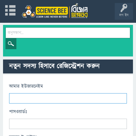
লগ ইন
নতুন সদস্য হিসাবে রেজিস্ট্রেশন করুন
আমার ইউজারনেইম
পাসওয়ার্ডঃ