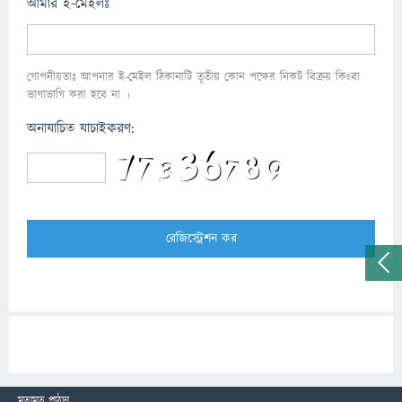
আমার ই-মেইলঃ
গোপনীয়তাঃ আপনার ই-মেইল ঠিকানাটি তৃতীয় কোন পক্ষের নিকট বিক্রয় কিংবা
ভাগাভাগি করা হবে না ।
অনাযাচিত যাচাইকরণ:
মতামত পাঠান