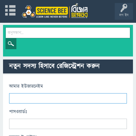
লগ ইন
নতুন সদস্য হিসাবে রেজিস্ট্রেশন করুন
আমার ইউজারনেইম
পাসওয়ার্ডঃ