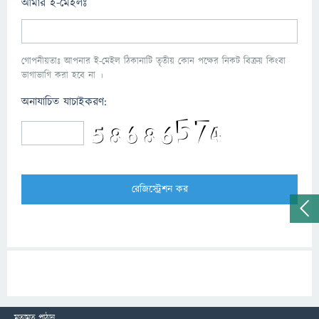
আমার ই-মেইলঃ
গোপনীয়তাঃ আপনার ই-মেইল ঠিকানাটি তৃতীয় কোন পক্ষের নিকট বিক্রয় কিংবা
ভাগাভাগি করা হবে না ।
অনাযাচিত যাচাইকরণ:
মতামত পাঠান