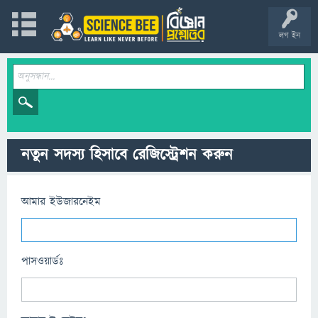
লগ ইন
নতুন সদস্য হিসাবে রেজিস্ট্রেশন করুন
আমার ইউজারনেইম
পাসওয়ার্ডঃ