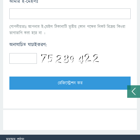
আমার ই-মেইলঃ
গোপনীয়তাঃ আপনার ই-মেইল ঠিকানাটি তৃতীয় কোন পক্ষের নিকট বিক্রয় কিংবা
ভাগাভাগি করা হবে না ।
অনাযাচিত যাচাইকরণ:
মতামত পাঠান