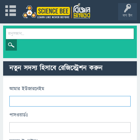
লগ ইন
নতুন সদস্য হিসাবে রেজিস্ট্রেশন করুন
আমার ইউজারনেইম
পাসওয়ার্ডঃ