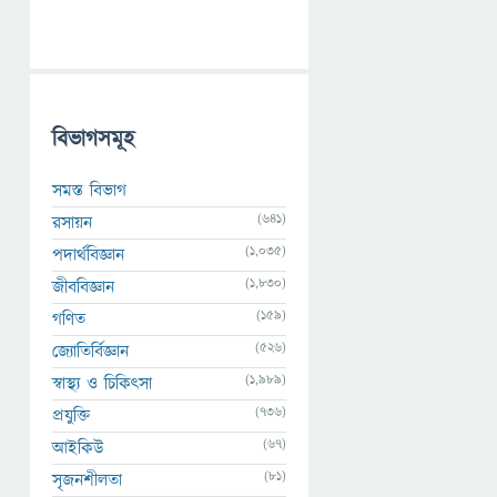
বিভাগসমূহ
সমস্ত বিভাগ
(641)
রসায়ন
(1,035)
পদার্থবিজ্ঞান
(1,830)
জীববিজ্ঞান
(159)
গণিত
(526)
জ্যোতির্বিজ্ঞান
(1,989)
স্বাস্থ্য ও চিকিৎসা
(736)
প্রযুক্তি
(67)
আইকিউ
(81)
সৃজনশীলতা