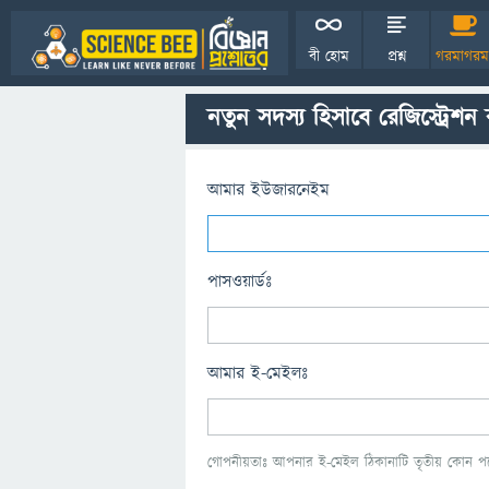
বী হোম
প্রশ্ন
গরমাগরম
নতুন সদস্য হিসাবে রেজিস্ট্রেশন
আমার ইউজারনেইম
পাসওয়ার্ডঃ
আমার ই-মেইলঃ
গোপনীয়তাঃ আপনার ই-মেইল ঠিকানাটি তৃতীয় কোন পক্ষ