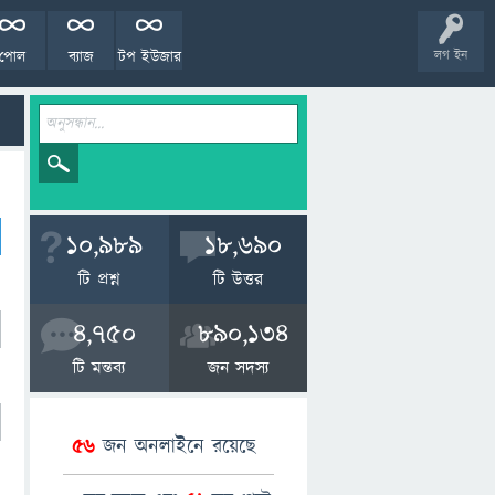
পোল
ব্যাজ
টপ ইউজার
লগ ইন
10,989
18,690
টি প্রশ্ন
টি উত্তর
4,750
890,134
টি মন্তব্য
জন সদস্য
56
জন অনলাইনে রয়েছে