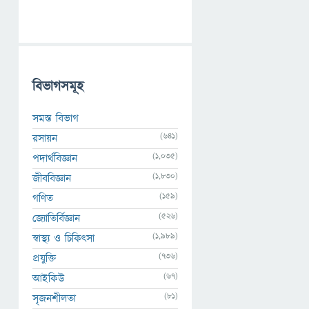
বিভাগসমূহ
সমস্ত বিভাগ
(641)
রসায়ন
(1,035)
পদার্থবিজ্ঞান
(1,830)
জীববিজ্ঞান
(159)
গণিত
(526)
জ্যোতির্বিজ্ঞান
(1,989)
স্বাস্থ্য ও চিকিৎসা
(736)
প্রযুক্তি
(67)
আইকিউ
(81)
সৃজনশীলতা