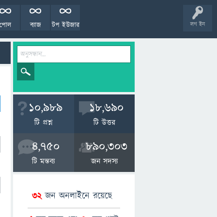
পোল
ব্যাজ
টপ ইউজার
লগ ইন
10,989
18,690
টি প্রশ্ন
টি উত্তর
4,750
890,303
টি মন্তব্য
জন সদস্য
32
জন অনলাইনে রয়েছে