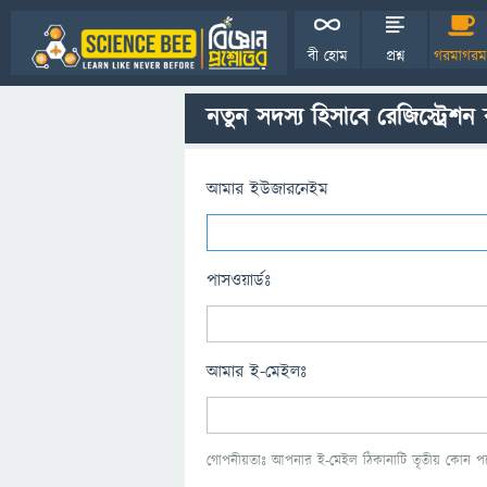
বী হোম
প্রশ্ন
গরমাগরম
নতুন সদস্য হিসাবে রেজিস্ট্রেশন
আমার ইউজারনেইম
পাসওয়ার্ডঃ
আমার ই-মেইলঃ
গোপনীয়তাঃ আপনার ই-মেইল ঠিকানাটি তৃতীয় কোন পক্ষ