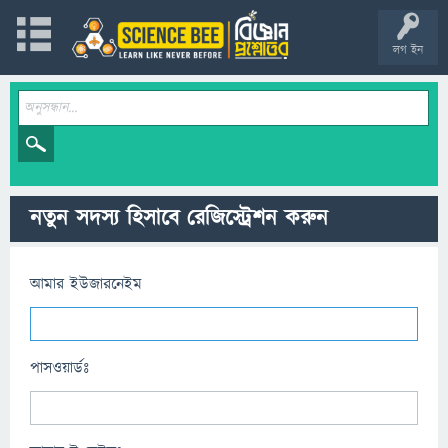
লগ ইন
নতুন সদস্য হিসাবে রেজিস্ট্রেশন করুন
আমার ইউজারনেইম
পাসওয়ার্ডঃ