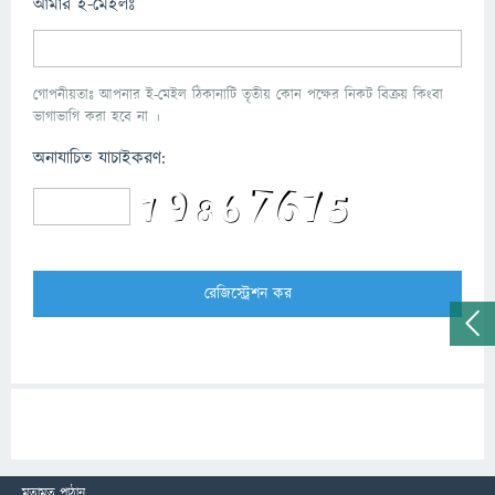
আমার ই-মেইলঃ
গোপনীয়তাঃ আপনার ই-মেইল ঠিকানাটি তৃতীয় কোন পক্ষের নিকট বিক্রয় কিংবা
ভাগাভাগি করা হবে না ।
অনাযাচিত যাচাইকরণ:
মতামত পাঠান