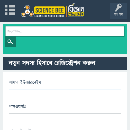
লগ ইন
নতুন সদস্য হিসাবে রেজিস্ট্রেশন করুন
আমার ইউজারনেইম
পাসওয়ার্ডঃ