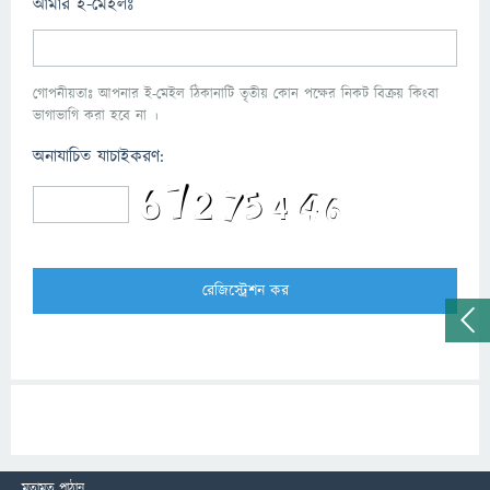
আমার ই-মেইলঃ
গোপনীয়তাঃ আপনার ই-মেইল ঠিকানাটি তৃতীয় কোন পক্ষের নিকট বিক্রয় কিংবা
ভাগাভাগি করা হবে না ।
অনাযাচিত যাচাইকরণ:
মতামত পাঠান