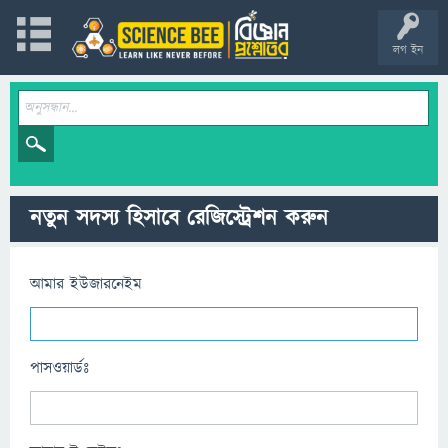
লগ ইন
নতুন সদস্য হিসাবে রেজিস্ট্রেশন করুন
আমার ইউজারনেইম
পাসওয়ার্ডঃ