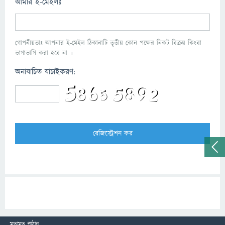
আমার ই-মেইলঃ
গোপনীয়তাঃ আপনার ই-মেইল ঠিকানাটি তৃতীয় কোন পক্ষের নিকট বিক্রয় কিংবা
ভাগাভাগি করা হবে না ।
অনাযাচিত যাচাইকরণ:
মতামত পাঠান