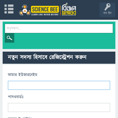
লগ ইন
নতুন সদস্য হিসাবে রেজিস্ট্রেশন করুন
আমার ইউজারনেইম
পাসওয়ার্ডঃ