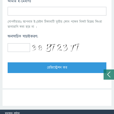
আমার ই-মেইলঃ
গোপনীয়তাঃ আপনার ই-মেইল ঠিকানাটি তৃতীয় কোন পক্ষের নিকট বিক্রয় কিংবা
ভাগাভাগি করা হবে না ।
অনাযাচিত যাচাইকরণ:
মতামত পাঠান