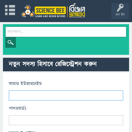
লগ ইন
নতুন সদস্য হিসাবে রেজিস্ট্রেশন করুন
আমার ইউজারনেইম
পাসওয়ার্ডঃ