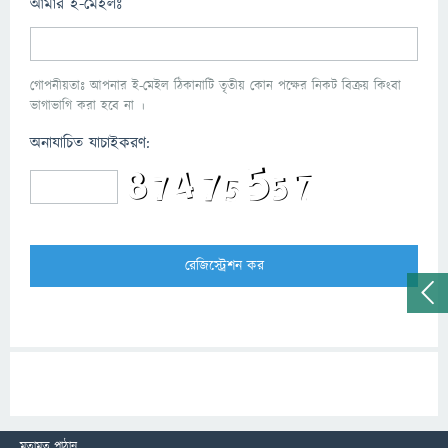
আমার ই-মেইলঃ
গোপনীয়তাঃ আপনার ই-মেইল ঠিকানাটি তৃতীয় কোন পক্ষের নিকট বিক্রয় কিংবা
ভাগাভাগি করা হবে না ।
অনাযাচিত যাচাইকরণ:
মতামত পাঠান