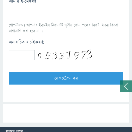
আমার ই-মেইলঃ
গোপনীয়তাঃ আপনার ই-মেইল ঠিকানাটি তৃতীয় কোন পক্ষের নিকট বিক্রয় কিংবা
ভাগাভাগি করা হবে না ।
অনাযাচিত যাচাইকরণ:
মতামত পাঠান