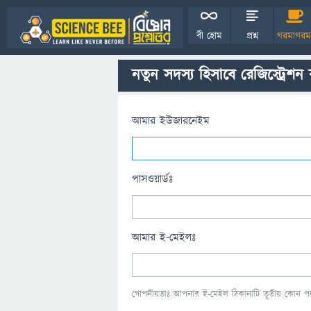
বী হোম
প্রশ্ন
গরমাগরম
নতুন সদস্য হিসাবে রেজিস্ট্রেশন
আমার ইউজারনেইম
পাসওয়ার্ডঃ
আমার ই-মেইলঃ
গোপনীয়তাঃ আপনার ই-মেইল ঠিকানাটি তৃতীয় কোন পক্ষ