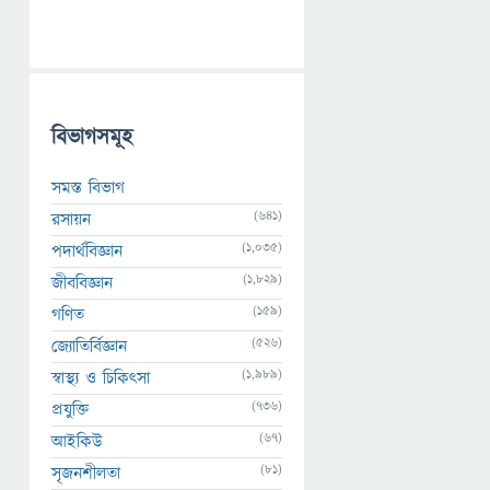
বিভাগসমূহ
সমস্ত বিভাগ
(641)
রসায়ন
(1,035)
পদার্থবিজ্ঞান
(1,829)
জীববিজ্ঞান
(159)
গণিত
(526)
জ্যোতির্বিজ্ঞান
(1,989)
স্বাস্থ্য ও চিকিৎসা
(736)
প্রযুক্তি
(67)
আইকিউ
(81)
সৃজনশীলতা