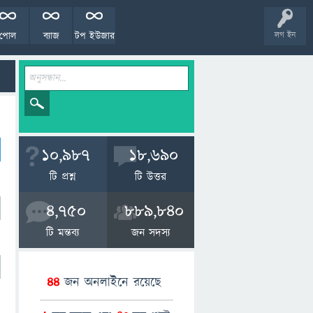
পোল
ব্যাজ
টপ ইউজার
লগ ইন
10,987
18,690
টি প্রশ্ন
টি উত্তর
4,750
889,840
টি মন্তব্য
জন সদস্য
44
জন অনলাইনে রয়েছে