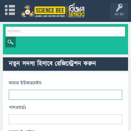
লগ ইন
নতুন সদস্য হিসাবে রেজিস্ট্রেশন করুন
আমার ইউজারনেইম
পাসওয়ার্ডঃ