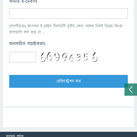
আমার ই-মেইলঃ
গোপনীয়তাঃ আপনার ই-মেইল ঠিকানাটি তৃতীয় কোন পক্ষের নিকট বিক্রয় কিংবা
ভাগাভাগি করা হবে না ।
অনাযাচিত যাচাইকরণ:
মতামত পাঠান