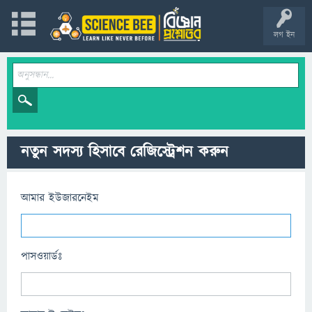
লগ ইন
নতুন সদস্য হিসাবে রেজিস্ট্রেশন করুন
আমার ইউজারনেইম
পাসওয়ার্ডঃ