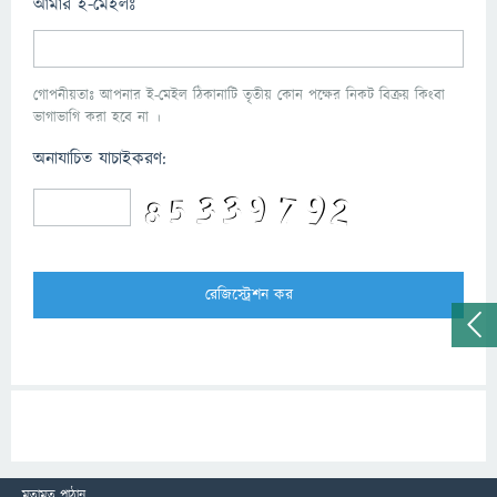
আমার ই-মেইলঃ
গোপনীয়তাঃ আপনার ই-মেইল ঠিকানাটি তৃতীয় কোন পক্ষের নিকট বিক্রয় কিংবা
ভাগাভাগি করা হবে না ।
অনাযাচিত যাচাইকরণ:
মতামত পাঠান