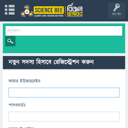
লগ ইন
নতুন সদস্য হিসাবে রেজিস্ট্রেশন করুন
আমার ইউজারনেইম
পাসওয়ার্ডঃ