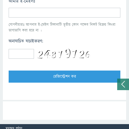
আমার ই-মেইলঃ
গোপনীয়তাঃ আপনার ই-মেইল ঠিকানাটি তৃতীয় কোন পক্ষের নিকট বিক্রয় কিংবা
ভাগাভাগি করা হবে না ।
অনাযাচিত যাচাইকরণ:
মতামত পাঠান