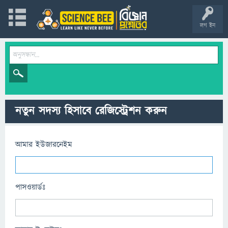
লগ ইন
নতুন সদস্য হিসাবে রেজিস্ট্রেশন করুন
আমার ইউজারনেইম
পাসওয়ার্ডঃ