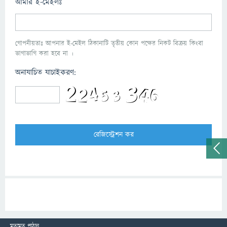
আমার ই-মেইলঃ
গোপনীয়তাঃ আপনার ই-মেইল ঠিকানাটি তৃতীয় কোন পক্ষের নিকট বিক্রয় কিংবা
ভাগাভাগি করা হবে না ।
অনাযাচিত যাচাইকরণ:
মতামত পাঠান