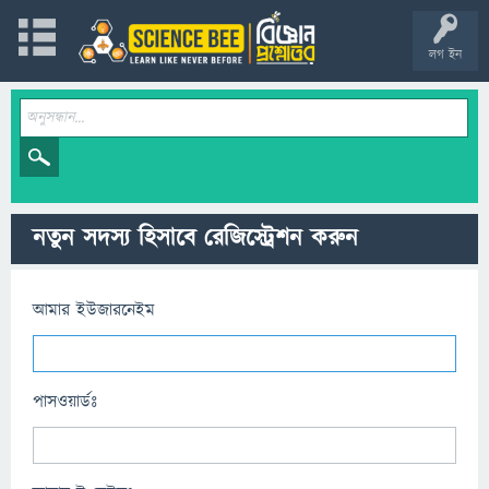
লগ ইন
নতুন সদস্য হিসাবে রেজিস্ট্রেশন করুন
আমার ইউজারনেইম
পাসওয়ার্ডঃ