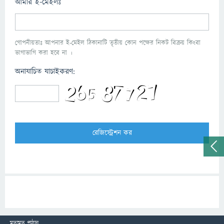
আমার ই-মেইলঃ
গোপনীয়তাঃ আপনার ই-মেইল ঠিকানাটি তৃতীয় কোন পক্ষের নিকট বিক্রয় কিংবা
ভাগাভাগি করা হবে না ।
অনাযাচিত যাচাইকরণ:
মতামত পাঠান