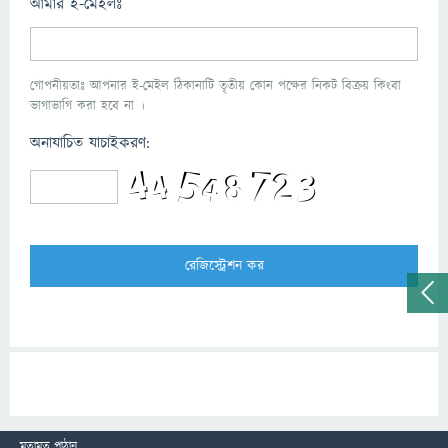
আমার ই-মেইলঃ
গোপনীয়তাঃ আপনার ই-মেইল ঠিকানাটি তৃতীয় কোন পক্ষের নিকট বিক্রয় কিংবা
ভাগাভাগি করা হবে না ।
অনাযাচিত যাচাইকরণ:
মতামত পাঠান