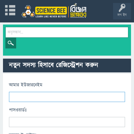
লগ ইন
নতুন সদস্য হিসাবে রেজিস্ট্রেশন করুন
আমার ইউজারনেইম
পাসওয়ার্ডঃ